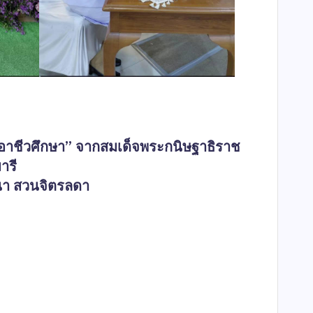
านอาชีวศึกษา” จากสมเด็จพระกนิษฐาธิราช
ารี
ฒนา สวนจิตรลดา