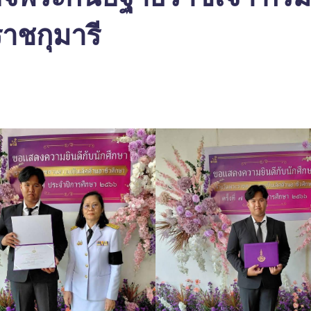
าชกุมารี