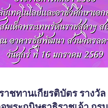
ราชทานเกียรติบัตร รางวัล
็จพระกนิษฐาธิราชเจ้า กร