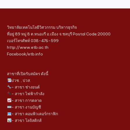
วิทยาลัยเทคโนโลยีวิศวกรรม บริหารธุรกิจ
ที่อยู่ 89 หมู่ 8 ต.หนองรี อ.เมือง จ.ชลบุรี Postal Code:20000
เบอร์โทรศัพท์ 038-476-599
http://www.etb.ac.th
Facebook/etb.info
สาขาที่เปิดรับสมัคร ดังนี้
ปวช. , ปวส.
- สาขา ช่างยนต์
- สาขา ไฟฟ้ากำลัง
- สาขา การตลาด
- สาขา งานบัญชี
- สาขา คอมพิวเตอร์กราฟิก
- สาขา โลจิสติกส์