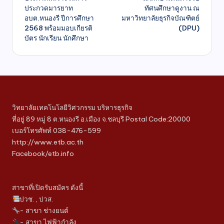
ประกวดมารยาท
ทัศนศึกษาดูงาน ณ
อบต.หนองรี ปีการศึกษา
มหาวิทยาลัยธุรกิจบัณฑิตย์
2568 พร้อมมอบเกียรติ
(DPU)
บัตร นักเรียน นักศึกษา
วิทยาลัยเทคโนโลยีวิศวกรรม บริหารธุรกิจ
ที่อยู่ 89 หมู่ 8 ต.หนองรี อ.เมือง จ.ชลบุรี Postal Code:20000
เบอร์โทรศัพท์ 038-476-599
http://www.etb.ac.th
Facebook/etb.info
สาขาที่เปิดรับสมัคร ดังนี้
ปวช. , ปวส.
- สาขา ช่างยนต์
- สาขา ไฟฟ้ากำลัง