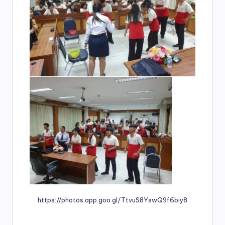
https://photos.app.goo.gl/TtvuS8YswQ9f6biy8