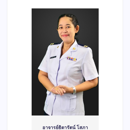
อาจารย์ธิดารัตน์ โสภา