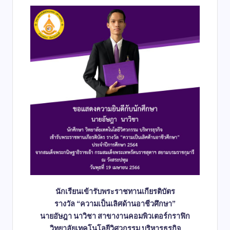
นักเรียนเข้ารับพระราชทานเกียรติบัตร
รางวัล “ความเป็นเลิศด้านอาชีวศึกษา”
นายอัษฎา นาวิชา สาขางานคอมพิวเตอร์กราฟิก
วิทยาลัยเทคโนโลยีวิศวกรรม บริหารธุรกิจ