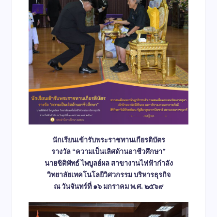
นักเรียนเข้ารับพระราชทานเกียรติบัตร
รางวัล “ความเป็นเลิศด้านอาชีวศึกษา”
นายชิติพัทธ์ ไพบูลย์ผล สาขางานไฟฟ้ากำลัง
วิทยาลัยเทคโนโลยีวิศวกรรม บริหารธุรกิจ
ณ วันจันทร์ที่ ๑๖ มกราคม พ.ศ. ๒๕๖๙