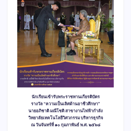
นักเรียนเข้ารับพระราชทานเกียรติบัตร
รางวัล “ความเป็นเลิศด้านอาชีวศึกษา”
นายอภิชาติ มณีโชติ สาขางานไฟฟ้ากำลัง
วิทยาลัยเทคโนโลยีวิศวกรรม บริหารธุรกิจ
ณ วันจันทร์ที่ ๑๐ กุมภาพันธ์ พ.ศ. ๒๕๖๘