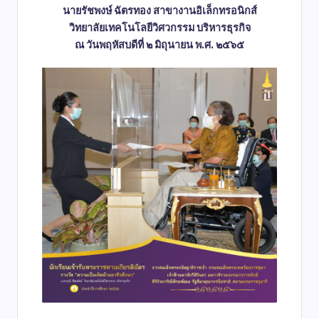
นายรัชพงษ์ ฉัตรทอง สาขางานอิเล็กทรอนิกส์
วิทยาลัยเทคโนโลยีวิศวกรรม บริหารธุรกิจ
ณ วันพฤหัสบดีที่ ๒ มิถุนายน พ.ศ. ๒๕๖๕