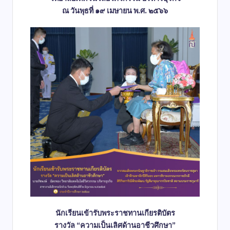
ณ วันพุธที่ ๑๙ เมษายน พ.ศ. ๒๕๖๖
นักเรียนเข้ารับพระราชทานเกียรติบัตร
รางวัล “ความเป็นเลิศด้านอาชีวศึกษา”